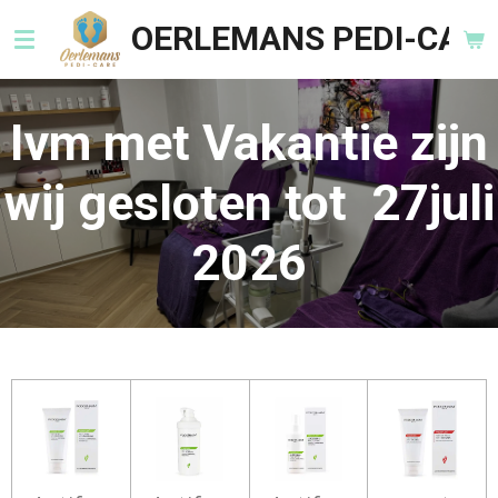
Ga
OERLEMANS PEDI-CARE
direct
naar
de
Ivm met Vakantie zijn
hoofdinhoud
wij gesloten tot 27juli
2026