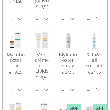
genen
€ 14,50
€ 13,50
IN WINKELWAGEN
IN WINKELWAGEN
IN WINKELWAGEN
IN WINKEL
Mykobo
Voet
Mykobo
Skin&n
oster
crème
oster
ail
olie
met
spray
softner
Lipids
€ 19,25
€ 24,95
€ 24,95
€ 13,50
IN WINKELWAGEN
IN WINKELWAGEN
IN WINKELWAGEN
IN WINKEL
Sale!
Sale!