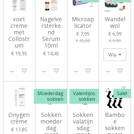
voet
Nagelve
Microap
Wandel
creme
rsterke
licator
wol
met
nd
€ 7,95
€ 6,99
Collostr
Serum
€ 10,00
€ 9,99
um
10ml
€ 19,95
€ 14,45
IN WINKELWAGEN
IN WINKELWAGEN
IN WINKELWAGEN
IN WINKEL
Moederdag
Valentijns
Sale!
sokken
sokken
Onygen
Sokken
Sokken
Bambo
crème
moeder
valatijn
e
dag
sdag
sokken
€ 17,85