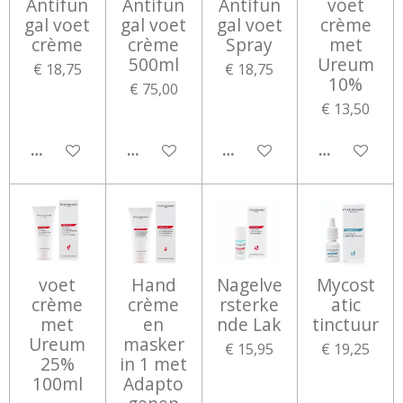
Antifun
Antifun
Antifun
voet
gal voet
gal voet
gal voet
crème
crème
crème
Spray
met
500ml
Ureum
€ 18,75
€ 18,75
10%
€ 75,00
€ 13,50
IN WINKELWAGEN
IN WINKELWAGEN
IN WINKELWAGEN
IN WINKEL
voet
Hand
Nagelve
Mycost
crème
crème
rsterke
atic
met
en
nde Lak
tinctuur
Ureum
masker
€ 15,95
€ 19,25
25%
in 1 met
100ml
Adapto