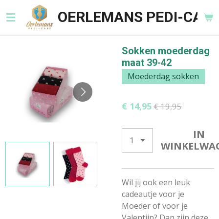
Ga
OERLEMANS PEDI-CARE
direct
naar
de
Sokken moederdag
hoofdinhoud
maat 39-42
Moederdag sokken
€ 14,95
€ 19,95
IN
WINKELWA
Wil jij ook een leuk
cadeautje voor je
Moeder of voor je
Valentijn? Dan zijn deze