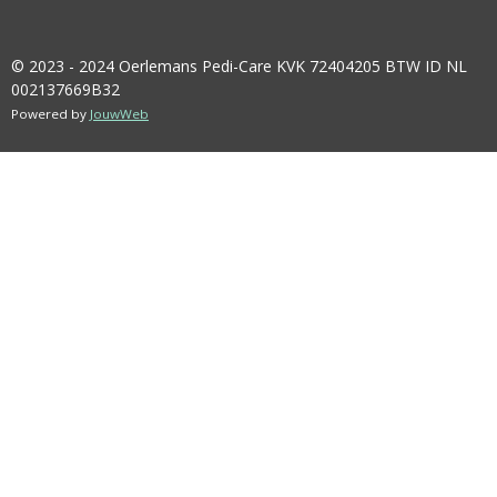
© 2023 - 2024 Oerlemans Pedi-Care KVK 72404205 BTW ID NL
002137669B32
Powered by
JouwWeb