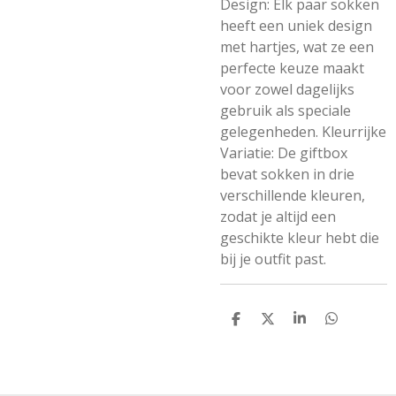
Design: Elk paar sokken
heeft een uniek design
met hartjes, wat ze een
perfecte keuze maakt
voor zowel dagelijks
gebruik als speciale
gelegenheden. Kleurrijke
Variatie: De giftbox
bevat sokken in drie
verschillende kleuren,
zodat je altijd een
geschikte kleur hebt die
bij je outfit past.
D
D
S
D
E
E
H
E
L
E
A
L
E
L
R
E
N
E
N