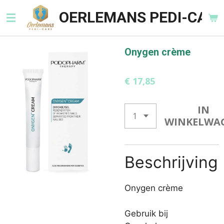
Ga
OERLEMANS PEDI-CARE
direct
naar
de
Onygen crème
hoofdinhoud
€ 17,85
IN
WINKELWA
Beschrijving
Onygen crème
Gebruik bij