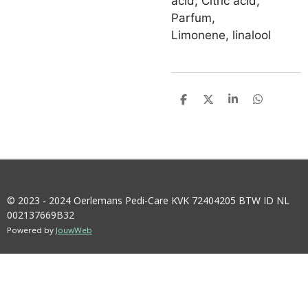
acid, Citric acid,
Parfum,
Limonene, linalool
D
D
S
D
E
E
H
E
L
E
A
L
E
L
R
E
N
E
N
© 2023 - 2024 Oerlemans Pedi-Care KVK 72404205 BTW ID NL
002137669B32
Powered by
JouwWeb