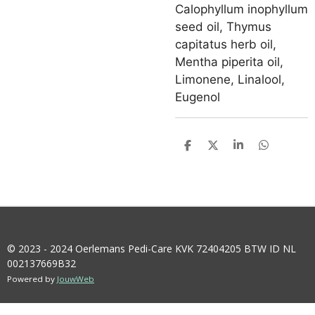
Calophyllum inophyllum
seed oil, Thymus
capitatus herb oil,
Mentha piperita oil,
Limonene, Linalool,
Eugenol
D
D
S
D
E
E
H
E
L
E
A
L
E
L
R
E
N
E
N
© 2023 - 2024 Oerlemans Pedi-Care KVK 72404205 BTW ID NL
002137669B32
Powered by
JouwWeb