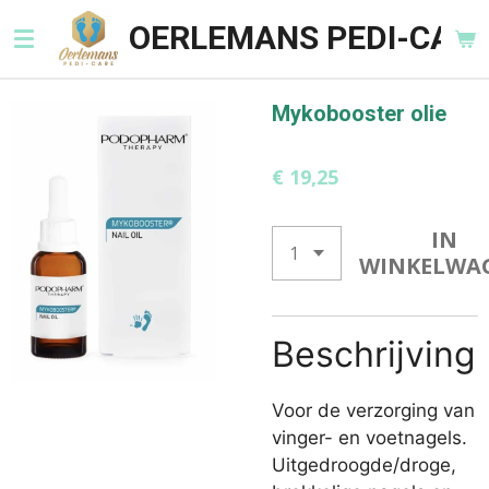
Ga
OERLEMANS PEDI-CARE
direct
naar
de
Mykobooster olie
hoofdinhoud
€ 19,25
IN
WINKELWA
Beschrijving
Voor de verzorging van
vinger- en voetnagels.
Uitgedroogde/droge,