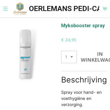
Ga
OERLEMANS PEDI-CARE
direct
naar
de
Mykobooster spray
hoofdinhoud
€ 24,95
IN
WINKELWA
Beschrijving
Spray voor hand- en
voethygiëne en
verzorging.