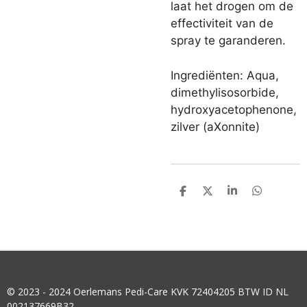
laat het drogen om de
effectiviteit van de
spray te garanderen.
Ingrediënten: Aqua,
dimethylisosorbide,
hydroxyacetophenone,
zilver (aXonnite)
D
D
S
D
E
E
H
E
L
E
A
L
E
L
R
E
N
E
N
© 2023 - 2024 Oerlemans Pedi-Care KVK 72404205 BTW ID NL
002137669B32